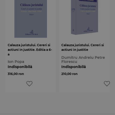
Calauza juristului. Cereri si
Calauza juristului. Cereri si
actiuni in justitie. Editia a 6-
actiuni in justitie
a
Dumitru Andreiu Petre
Ion Popa
Florescu
Indisponibilă
Indisponibilă
316,00 ron
210,00 ron