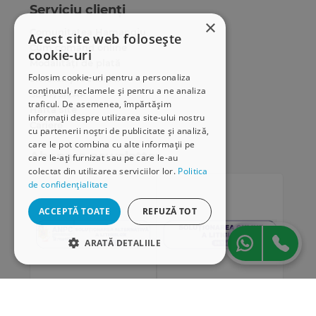
Serviciu clienți
×
Comunitatea Hamangiu
Acest site web folosește
Cum comand online
cookie-uri
Modalități de plată
Folosim cookie-uri pentru a personaliza
Livrarea produselor
conținutul, reclamele și pentru a ne analiza
SEAP/SICAP
traficul. De asemenea, împărtășim
Hartă site
informații despre utilizarea site-ului nostru
Cariere
cu partenerii noștri de publicitate și analiză,
care le pot combina cu alte informații pe
Abonare newsletter
care le-ați furnizat sau pe care le-au
colectat din utilizarea serviciilor lor.
Politica
de confidențialitate
ACCEPTĂ TOATE
REFUZĂ TOT
ARATĂ DETALIILE
STRICT NECESARE
DE PERFORMANȚĂ