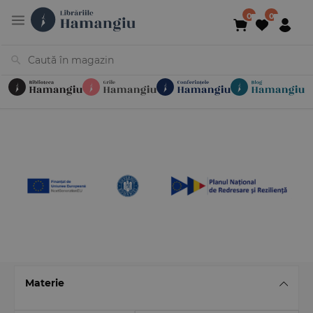
Cărți
Noutăți
În curs de apariție
Reduceri
Evenimente
Librării
Contact
Newsletter
031 425 4
Materie