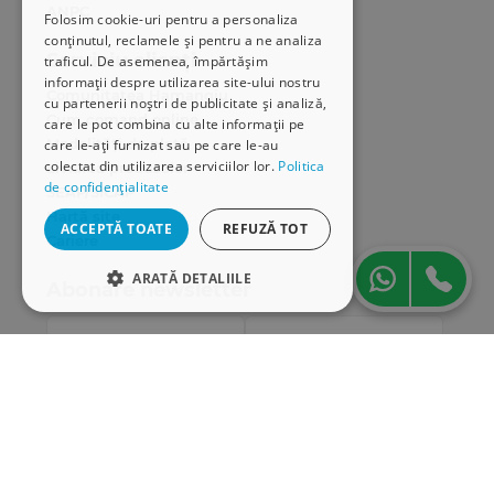
ANPC
Folosim cookie-uri pentru a personaliza
conținutul, reclamele și pentru a ne analiza
Serviciu clienți
traficul. De asemenea, împărtășim
informații despre utilizarea site-ului nostru
Comunitatea Hamangiu
cu partenerii noștri de publicitate și analiză,
Cum comand online
care le pot combina cu alte informații pe
Modalități de plată
care le-ați furnizat sau pe care le-au
colectat din utilizarea serviciilor lor.
Politica
Livrarea produselor
de confidențialitate
SEAP/SICAP
Hartă site
ACCEPTĂ TOATE
REFUZĂ TOT
Cariere
ARATĂ DETALIILE
Abonare newsletter
STRICT NECESARE
DE PERFORMANȚĂ
DE TARGETARE
DE FUNCŢIONALITATE