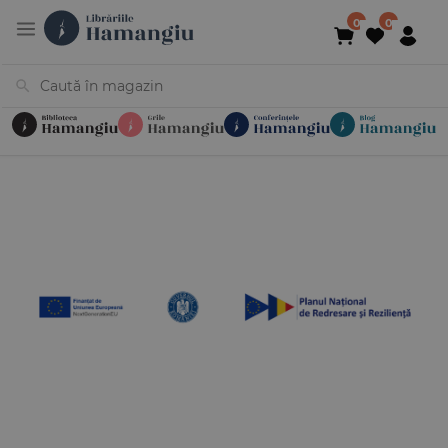
Cărți
Noutăți
În curs de apariție
Reduceri
Evenimente
Librării
Contact
Newsletter
031 425 4