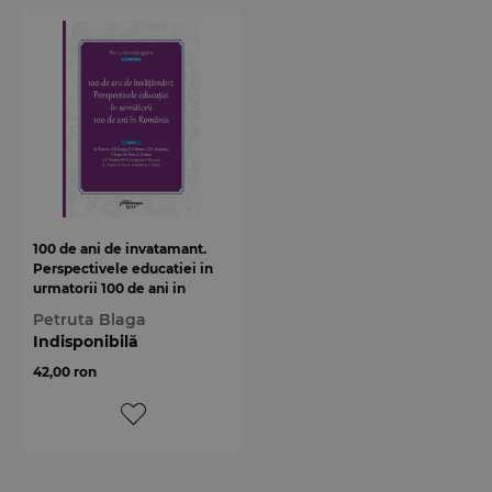
100 de ani de invatamant.
Perspectivele educatiei in
urmatorii 100 de ani in
Romania
Petruta Blaga
Indisponibilă
42,00 ron