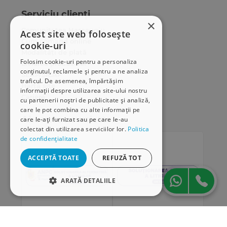
Serviciu clienți
×
Comunitatea Hamangiu
Acest site web folosește
Cum comand online
cookie-uri
Modalități de plată
Folosim cookie-uri pentru a personaliza
Livrarea produselor
conținutul, reclamele și pentru a ne analiza
SEAP/SICAP
traficul. De asemenea, împărtășim
Hartă site
informații despre utilizarea site-ului nostru
Cariere
cu partenerii noștri de publicitate și analiză,
care le pot combina cu alte informații pe
Abonare newsletter
care le-ați furnizat sau pe care le-au
colectat din utilizarea serviciilor lor.
Politica
de confidențialitate
ACCEPTĂ TOATE
REFUZĂ TOT
ARATĂ DETALIILE
STRICT NECESARE
DE PERFORMANȚĂ