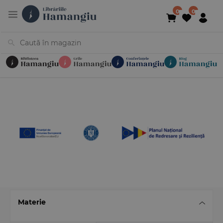
Cărți
Noutăți
În curs de apariție
Reduceri
Evenimente
Librării
Contact
Newsletter
031 425 4
Materie