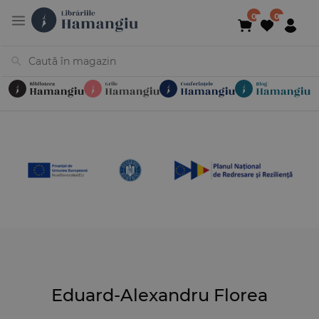
Cărți
Noutăți
În curs de apariție
Reduceri
Evenimente
Librării
Contact
Newsletter
031 425 4
Eduard-Alexandru Florea