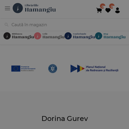
Cărți
Noutăți
În curs de apariție
Reduceri
Evenimente
Librării
Contact
Newsletter
031 425 4
Dorina Gurev