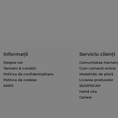
Informații
Serviciu clienți
Despre noi
Comunitatea Haman
Termeni & condiții
Cum comand online
Politica de confidențialitate
Modalități de plată
Politica de cookies
Livrarea produselor
ANPC
SEAP/SICAP
Hartă site
Cariere