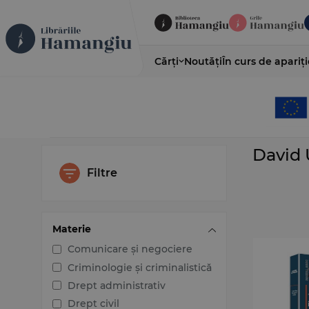
Cărți
Noutăți
În curs de apariți
David
Filtre
Materie
Comunicare și negociere
Criminologie și criminalistică
Drept administrativ
Drept civil