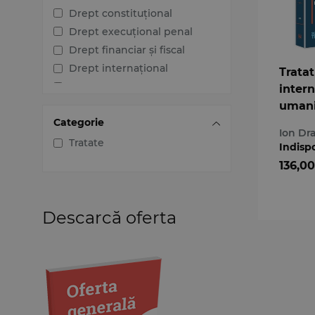
Drept constituțional
Drept execuțional penal
Drept financiar și fiscal
Drept internațional
Tratat
Drept penal
intern
Drept procesual civil
umani
Categorie
Drept procesual penal
Ion D
Dreptul afacerilor
Tratate
Indisp
Dreptul familiei
136,00
Dreptul mediului
Dreptul muncii și securității
sociale
Descarcă oferta
Dreptul noilor tehnologii
Dreptul proprietății
intelectuale
Dreptul Uniunii Europene
Jurisprudența instanțelor
judecătorești