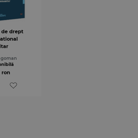
 de drept
ational
tar
ragoman
onibilă
 ron