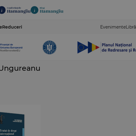
e
Reduceri
Evenimente
Libră
 Ungureanu