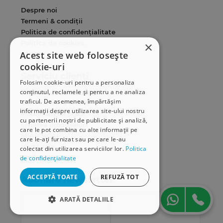
Despre noi
Termeni & condiții
Politica de confidențialitate
Politica de cookies
×
Acest site web folosește
ANPC
cookie-uri
Serviciu clienți
Folosim cookie-uri pentru a personaliza
conținutul, reclamele și pentru a ne analiza
Comunitatea Hamangiu
traficul. De asemenea, împărtășim
Cum comand online
informații despre utilizarea site-ului nostru
Modalități de plată
cu partenerii noștri de publicitate și analiză,
Livrarea produselor
care le pot combina cu alte informații pe
SEAP/SICAP
care le-ați furnizat sau pe care le-au
Hartă site
colectat din utilizarea serviciilor lor.
Politica
Cariere
de confidențialitate
ACCEPTĂ TOATE
REFUZĂ TOT
Abonare newsletter
ARATĂ DETALIILE
STRICT NECESARE