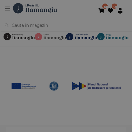
Cărți
Noutăți
În curs de apariție
Reduceri
Evenimente
Librării
Contact
Newsletter
031 425 4