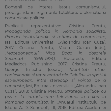
Domenii de interes: istoria comunismului,
propaganda in regimurile totalitare; diplomatie si
comunicare politica.
Publicatii reprezentative: Cristina Preutu,
Propaganda politica in Romania socialista.
Practici institutionale si tehnici de comunicare
,
Iasi, Editura Universitatii „Alexandru Ioan Cuza”,
2017; Cristina Preutu, Vadim Guzun (eds.),
„Macedoneanul”. Niga Boga in dosarele
Securitatii (1959-1974)
, Bucuresti, Editura
Mediadocs Publishing, 2017; Cristina Preutu,
George Enache (coord.),
Identitati etno-
confesionale si reprezentari ale Celuilalt in spatiul
est-european: intre stereotip si vointa de a
cunoaste
, Iasi, Editura Universitatii „Alexandru Ioan
Cuza”, 2018; Cristina Preutu,
Strategii politice cu
privire la introducerea televiziunii in culori in
Romania comunista
, in „Anuarul Institutului de
Istorie A. D. Xenepol”, LII, 2015, Editura Academiei