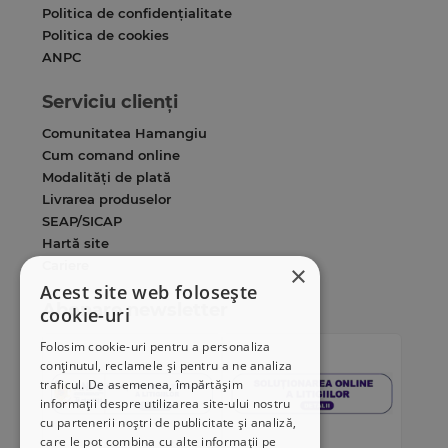
Politica de confidențialitate
Politica de cookies
ANPC
Serviciu clienți
Comunitatea Hamangiu
Cum comand online
Modalități de plată
Livrarea produselor
SEAP/SICAP
Hartă site
Cariere
×
Acest site web folosește
Abonare newsletter
cookie-uri
Folosim cookie-uri pentru a personaliza
conținutul, reclamele și pentru a ne analiza
traficul. De asemenea, împărtășim
informații despre utilizarea site-ului nostru
cu partenerii noștri de publicitate și analiză,
care le pot combina cu alte informații pe