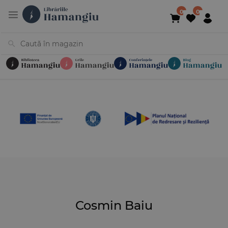
Cărți
Noutăți
În curs de apariție
Reduceri
Evenimente
Librării
Contact
Newsletter
031 425 4
Cosmin Baiu