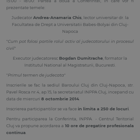
15:00 - 18:00: Partea a doua a Conferintei, in care vor fi
prezentate temele:
Judecator
Andrea-Anamaria Chis
, lector universitar dr. la
Facultatea de Drept a Universitatii Babes-Bolyai din Cluj-
Napoca
"
Cum pot folosi partile rolul activ al judecatorului in procesul
civil
"
Executor judecatoresc
Bogdan Dumitrache
, formator la
Institutul National al Magistraturii, Bucuresti.
"
Primul termen de judecata
"
Inscrierile se fac la sediul Baroului Cluj din Cluj-Napoca, str.
Pavel Rosca nr.4, ap.15, la secretariatul INPPA Cluj, incepand cu
data de miercuri
8 octombrie 2014
.
Inscrierea participantilor se va face
in limita a 250 de locuri
.
Pentru participarea la Conferinta, INPPA - Centrul Teritorial
Cluj va propune acordarea a
10 ore de pregatire profesionala
continua
.