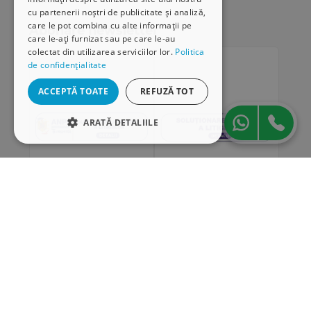
cu partenerii noștri de publicitate și analiză,
care le pot combina cu alte informații pe
Abonare newsletter
care le-ați furnizat sau pe care le-au
colectat din utilizarea serviciilor lor.
Politica
de confidențialitate
ACCEPTĂ TOATE
REFUZĂ TOT
ARATĂ DETALIILE
STRICT NECESARE
DE PERFORMANȚĂ
DE TARGETARE
DE FUNCŢIONALITATE
„Conținutul acestui material nu reprezintă în mod
obligatoriu poziția oficială a Uniunii Europene sau a
Guvernului României”
Strict necesare
De performanță
„PNRR. Finanțat de Uniunea Europeană –
De targetare
De funcţionalitate