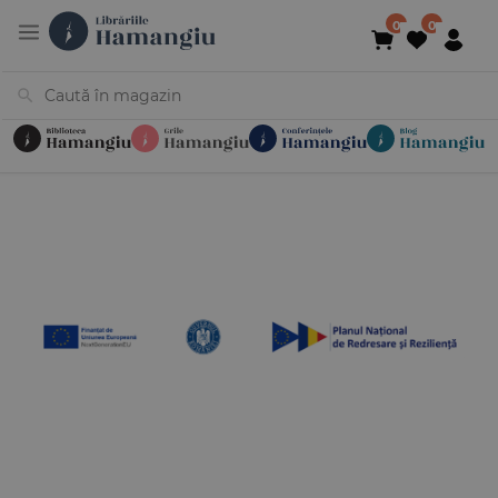
Cărți
Noutăți
În curs de apariție
Reduceri
Evenimente
Librării
Contact
Newsletter
031 425 4