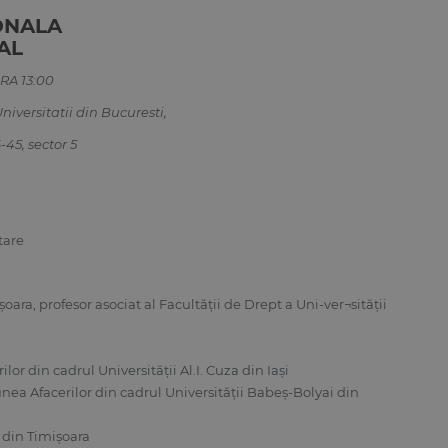
ONALA
AL
RA 13:00
iversitatii din Bucuresti,
45, sector 5
tare
oara, profesor asociat al Facultăţii de Drept a Uni-ver¬sităţii
r din cadrul Universităţii Al.I. Cuza din Iaşi
nea Afacerilor din cadrul Universităţii Babeş-Bolyai din
t din Timişoara