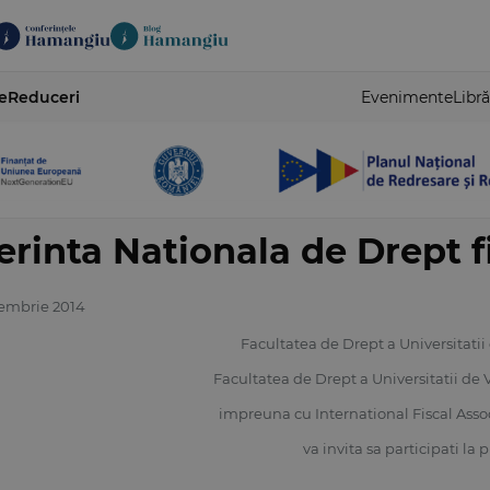
e
Reduceri
Evenimente
Libră
erinta Nationala de Drept f
oiembrie 2014
Facultatea de Drept a Universitatii
Facultatea de Drept a Universitatii de 
impreuna cu International Fiscal Ass
va invita sa participati la 