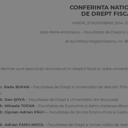
CONFERINTA NATI
DE DREPT FISC
VINERI, 21 NOIEMBRIE 2014, O
Sala Petre Antonescu - Facultatea de Drept a Un
B-dul Mihail Kogalniceanu, nr. 36-
ferinţei sunt specialişti recunoscuţi în dreptul fiscal şi cadre universi
 dr. Radu BUFAN
– Facultatea de Drept a Universităţii de Vest din Timiş
i
 dr. Dan ŞOVA
– Facultatea de Drept a Universităţii din Bucureşti
 dr. Mihaela TOFAN
– Facultatea de Economie şi Admi-nistrarea Afacerilo
dr. Ciprian Adrian PĂU
N – Facultatea de Ştiinţe Econo¬mice şi Gestiu
 dr. Adrian FANU-MOCA
– Facultatea de Drept a Univer¬sităţii de Ves