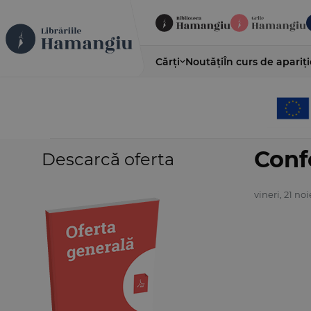
Cărți
Noutăți
În curs de apariți
Conf
Descarcă oferta
vineri, 21 n