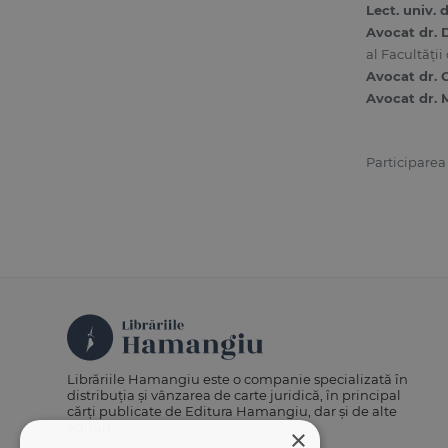
Lect. univ.
Avocat dr.
al Facultăţii
Avocat dr.
Avocat dr. 
Participarea 
Librăriile Hamangiu este o companie specializată în
distribuția și vânzarea de carte juridică, în principal
cărți publicate de Editura Hamangiu, dar și de alte
edituri.
×