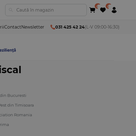
rii
Contact
Newsletter
031 425 42 24
(L-V 09:00-16:30)
iscal
 din Bucuresti
Vest din Timisoara
ociation Romania
prima