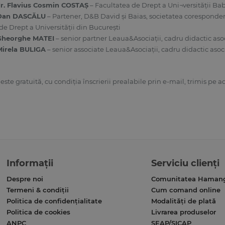
 dr. Flavius Cosmin COSTAŞ
– Facultatea de Drept a Uni¬versităţii Ba
 Dan DASCĂLU
– Partener, D&B David şi Baias, societatea coresponde
 de Drept a Universităţii din Bucureşti
 Gheorghe MATEI
– senior partner Leaua&Asociaţii, cadru didactic asoc
Mirela BULIGA
– senior associate Leaua&Asociaţii, cadru didactic asoci
este gratuită, cu condiţia înscrierii prealabile prin e-mail, trimis pe a
Informații
Serviciu clienți
Despre noi
Comunitatea Haman
Termeni & condiții
Cum comand online
Politica de confidențialitate
Modalități de plată
Politica de cookies
Livrarea produselor
ANPC
SEAP/SICAP