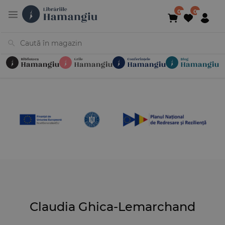
Cărți
Noutăți
În curs de apariție
Reduceri
Evenimente
Librării
Contact
Newsletter
031 425 4
Claudia Ghica-Lemarchand