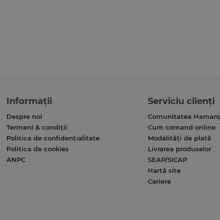
Informații
Serviciu clienți
Despre noi
Comunitatea Haman
Termeni & condiții
Cum comand online
Politica de confidențialitate
Modalități de plată
Politica de cookies
Livrarea produselor
ANPC
SEAP/SICAP
Hartă site
Cariere