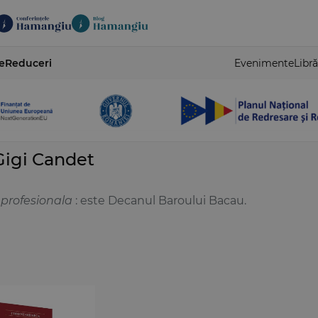
e
Reduceri
Evenimente
Libră
igi Candet
 profesionala
: este Decanul Baroului Bacau.