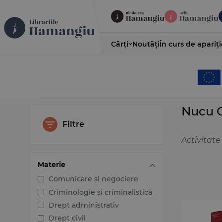
Cărți
Noutăți
În curs de apariți
Nucu G
Filtre
Activitate
Materie
Comunicare și negociere
Criminologie și criminalistică
Drept administrativ
Drept civil