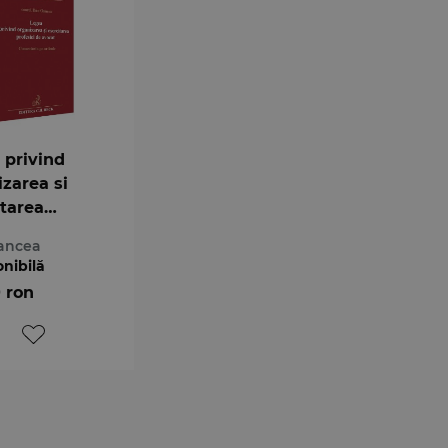
 privind
izarea si
itarea
iei de
ancea
t.
onibilă
tariu pe
0 ron
le