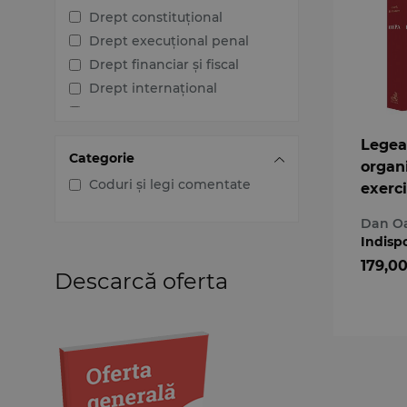
Drept constituțional
Drept execuțional penal
Drept financiar și fiscal
Drept internațional
Drept penal
Drept procesual civil
Legea
Categorie
Drept procesual penal
organ
Dreptul afacerilor
Coduri și legi comentate
exerc
Dreptul familiei
profes
Dan O
Dreptul mediului
avoca
Indisp
Comen
Dreptul muncii și securității
179,0
sociale
artico
Descarcă oferta
Dreptul noilor tehnologii
Dreptul proprietății
intelectuale
Dreptul Uniunii Europene
Jurisprudența instanțelor
judecătorești