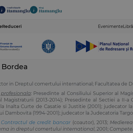
e
Reduceri
Evenimente
Libră
 Bordea
or in Dreptul comertului international; Facultatea de Dr
 profesionala
:
Presedinte al Consiliului Superior al Magis
l Magistraturii (2013-2014); Presedinte al Sectiei a II-a C
la Inalta Curte de Casatie si Justitie (2001); judecator 
ui Dambovita (1994-2001); judecator la Judecatoria Targov
:
Contractul de credit bancar
(coautor), 2013;
Medierea
ma in dreptul comertului international
, 2001;
Competent