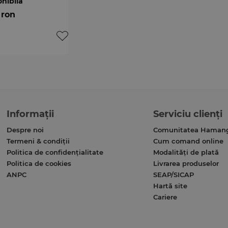
onibilă
 ron
Informații
Serviciu clienți
Despre noi
Comunitatea Haman
Termeni & condiții
Cum comand online
Politica de confidențialitate
Modalități de plată
Politica de cookies
Livrarea produselor
ANPC
SEAP/SICAP
Hartă site
Cariere