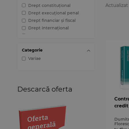
Actualizat
Drept constituțional
Drept execuțional penal
Drept financiar și fiscal
Drept internațional
Drept penal
Drept procesual civil
Categorie
Drept procesual penal
Dreptul afacerilor
Variae
Dreptul familiei
Dreptul mediului
Dreptul muncii și securității
sociale
Descarcă oferta
Dreptul noilor tehnologii
Contr
Dreptul proprietății
credi
intelectuale
Dreptul Uniunii Europene
Dumitr
Jurisprudența instanțelor
Flores
judecătorești