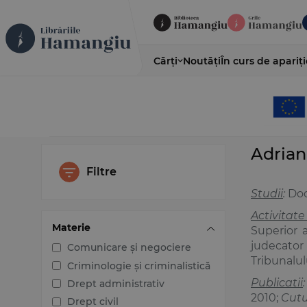
Cărți
Noutăți
În curs de apariți
Adrian
Filtre
Studii
:
Doct
Activitate
Materie
Superior a
judecator 
Comunicare și negociere
Tribunalul
Criminologie și criminalistică
Publicatii
Drept administrativ
2010;
Cutu
Drept civil