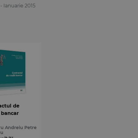
 - Ianuarie 2015
actul de
t bancar
u Andreiu Petre
cu