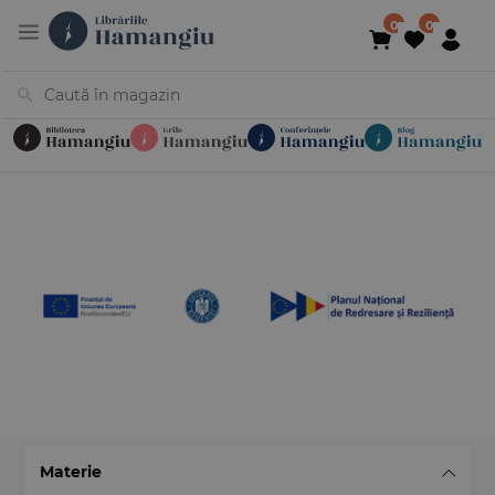
Cărți
Noutăți
În curs de apariție
Reduceri
Evenimente
Librării
Contact
Newsletter
031 425 4
Materie