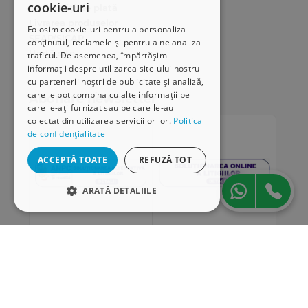
cookie-uri
Modalități de plată
Livrarea produselor
Folosim cookie-uri pentru a personaliza
SEAP/SICAP
conținutul, reclamele și pentru a ne analiza
Hartă site
traficul. De asemenea, împărtășim
Cariere
informații despre utilizarea site-ului nostru
cu partenerii noștri de publicitate și analiză,
care le pot combina cu alte informații pe
Abonare newsletter
care le-ați furnizat sau pe care le-au
colectat din utilizarea serviciilor lor.
Politica
de confidențialitate
ACCEPTĂ TOATE
REFUZĂ TOT
ARATĂ DETALIILE
STRICT NECESARE
DE PERFORMANȚĂ
„Conținutul acestui material nu reprezintă în mod
DE TARGETARE
obligatoriu poziția oficială a Uniunii Europene sau a
Guvernului României”
DE FUNCŢIONALITATE