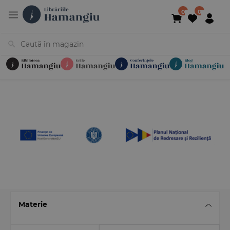
Cărți
Noutăți
În curs de apariție
Reduceri
Evenimente
Librării
Contact
Newsletter
031 425 4
Materie