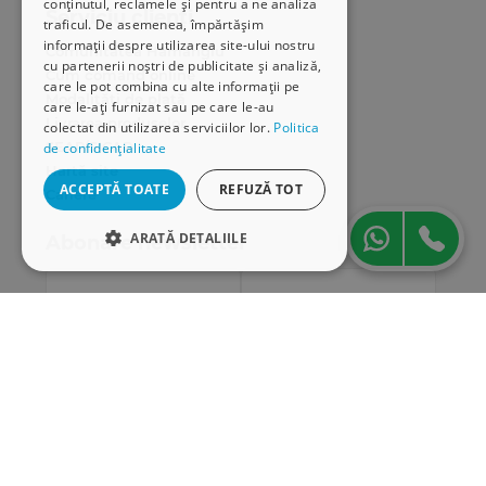
conținutul, reclamele și pentru a ne analiza
Serviciu clienți
traficul. De asemenea, împărtășim
informații despre utilizarea site-ului nostru
Comunitatea Hamangiu
cu partenerii noștri de publicitate și analiză,
Cum comand online
care le pot combina cu alte informații pe
Modalități de plată
care le-ați furnizat sau pe care le-au
Livrarea produselor
colectat din utilizarea serviciilor lor.
Politica
SEAP/SICAP
de confidențialitate
Hartă site
ACCEPTĂ TOATE
REFUZĂ TOT
Cariere
ARATĂ DETALIILE
Abonare newsletter
STRICT NECESARE
DE PERFORMANȚĂ
DE TARGETARE
DE FUNCŢIONALITATE