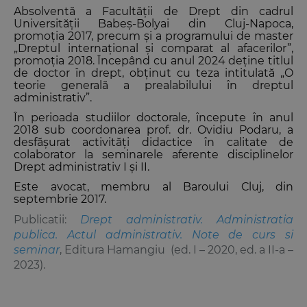
Absolventă a Facultății de Drept din cadrul
Universității Babeș-Bolyai din Cluj-Napoca,
promoția 2017, precum și a programului de master
„Dreptul internațional și comparat al afacerilor”,
promoția 2018. Începând cu anul 2024 deține titlul
de doctor în drept, obținut cu teza intitulată „O
teorie generală a prealabilului în dreptul
administrativ”.
În perioada studiilor doctorale, începute în anul
2018 sub coordonarea prof. dr. Ovidiu Podaru, a
desfășurat activități didactice în calitate de
colaborator la seminarele aferente disciplinelor
Drept administrativ I și II.
Este avocat, membru al Baroului Cluj, din
septembrie 2017.
Publicatii:
Drept administrativ. Administratia
publica. Actul administrativ. Note de curs si
seminar
, Editura Hamangiu (ed. I – 2020, ed. a II-a –
2023).