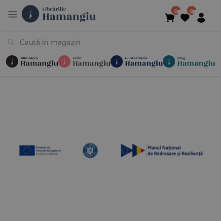
Cărți
Noutăți
În curs de apariție
Reduceri
Evenimente
Librării
Contact
Newsletter
031 425 4