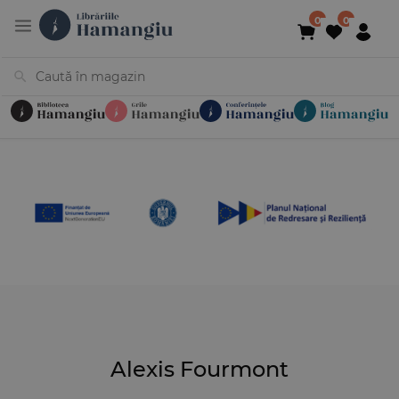
Cărți
Noutăți
În curs de apariție
Reduceri
Evenimente
Librării
Contact
Newsletter
031 425 4
Alexis Fourmont