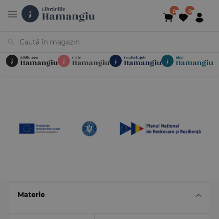
Cărți
Noutăți
În curs de apariție
Reduceri
Evenimente
Librării
Contact
Newsletter
031 425 4
Materie