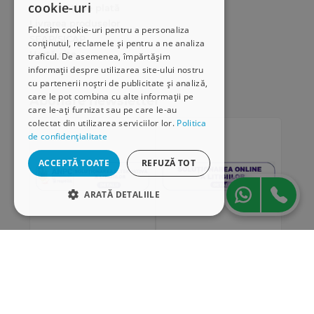
cookie-uri
Modalități de plată
Livrarea produselor
Folosim cookie-uri pentru a personaliza
SEAP/SICAP
conținutul, reclamele și pentru a ne analiza
Hartă site
traficul. De asemenea, împărtășim
Cariere
informații despre utilizarea site-ului nostru
cu partenerii noștri de publicitate și analiză,
care le pot combina cu alte informații pe
Abonare newsletter
care le-ați furnizat sau pe care le-au
colectat din utilizarea serviciilor lor.
Politica
de confidențialitate
ACCEPTĂ TOATE
REFUZĂ TOT
ARATĂ DETALIILE
STRICT NECESARE
DE PERFORMANȚĂ
„Conținutul acestui material nu reprezintă în mod
DE TARGETARE
obligatoriu poziția oficială a Uniunii Europene sau a
Guvernului României”
DE FUNCŢIONALITATE